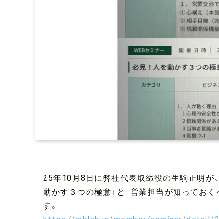
い
ビ
ジ
ネ
ス
ラ
ボ
様
主
催
の
セ
ミ
25年10月8日に弊社代表取締役の生駒正明が
ナ
動かす３つの極意」と「営業担当が知っておく
ー
す。
に