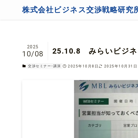
T
株式会社ビジネス交渉戦略研究
O
P
イ
ベ
ン
2025
25.10.8 みらいビ
10/08
ト
2
2025年10月8日
2025年10月31日
交渉セミナー・講演
5
.
1
0
.
8
み
ら