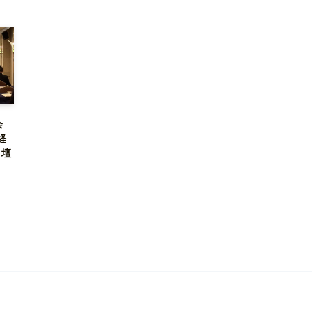
会
経
登壇