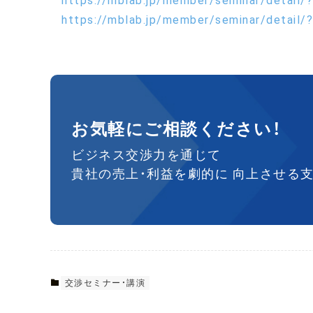
https://mblab.jp/member/seminar/detail/
登
https://mblab.jp/member/seminar/detail/
壇
お気軽にご相談ください！
ビジネス交渉力を通じて
貴社の売上・利益を劇的に
向上させる支
交渉セミナー・講演