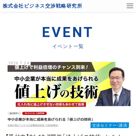
T
株式会社ビジネス交渉戦略研究所
O
P
イ
EVENT
ベ
ン
イベント一覧
ト
2026.7.24
交渉セミナー・講演