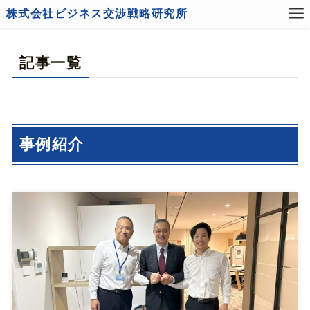
T
株式会社ビジネス交渉戦略研究所
O
P
記
記事一覧
事
一
覧
事例紹介