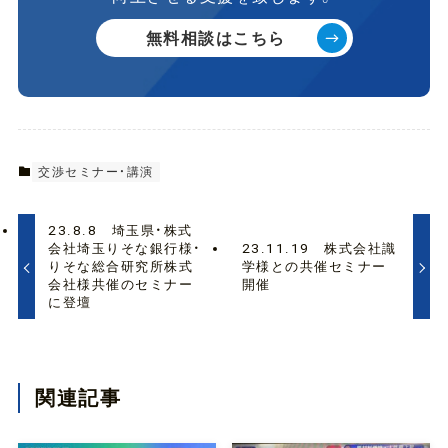
変
革
無料相談はこちら
に
向
け
た
実
践
交渉セミナー・講演
的
支
23.8.8 埼玉県・株式
援
会社埼玉りそな銀行様・
23.11.19 株式会社識
研
りそな総合研究所株式
学様との共催セミナー
会社様共催のセミナー
開催
修
に登壇
会
」
で
講
関連記事
演
を