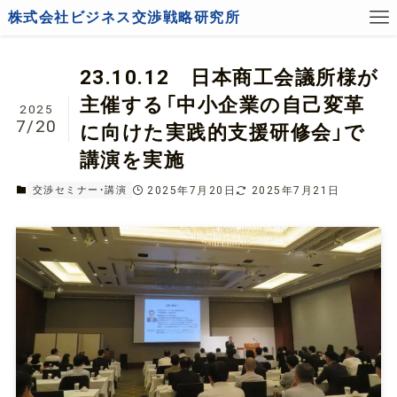
T
株式会社ビジネス交渉戦略研究所
O
P
イ
23.10.12 日本商工会議所様が
ベ
主催する「中小企業の自己変革
2025
ン
7/20
に向けた実践的支援研修会」で
ト
講演を実施
2
3
2025年7月20日
2025年7月21日
交渉セミナー・講演
.
1
0
.
1
2
日
本
商