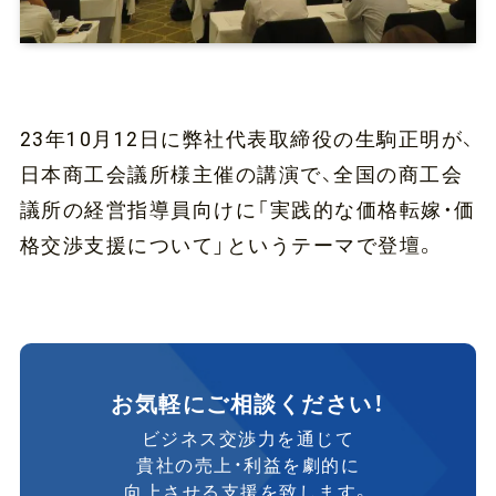
工
会
議
所
様
23年10月12日に弊社代表取締役の生駒正明が、
が
日本商工会議所様主催の講演で、全国の商工会
主
催
議所の経営指導員向けに「実践的な価格転嫁・価
す
格交渉支援について」というテーマで登壇。
る
「
中
小
企
業
お気軽にご相談ください！
の
ビジネス交渉力を通じて
自
貴社の売上・利益を劇的に
己
向上させる支援を致します。